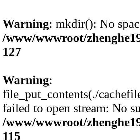
Warning
: mkdir(): No spac
/www/wwwroot/zhenghe19
127
Warning
:
file_put_contents(./cachef
failed to open stream: No su
/www/wwwroot/zhenghe19
115